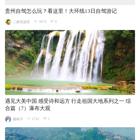
贵州自驾怎么玩？看这里！大环线13日自驾游记
3874
0
二师兄说车
遇见大美中国 感受诗和远方 行走祖国大地系列之一 综
合篇（7）瀑布大观
2742
1
暮秋子