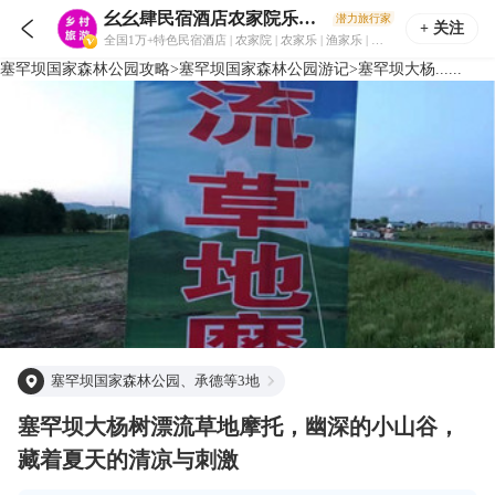
幺幺肆民宿酒店农家院乐旅游住宿攻略
潜力旅行家

+ 关注
全国1万+特色民宿酒店 | 农家院 | 农家乐 | 渔家乐 | 采摘园 | 轰趴馆 | 乡村旅游住宿攻略！
塞罕坝国家森林公园
攻略
>
塞罕坝国家森林公园
游记
>
塞罕坝大杨......
塞罕坝国家森林公园、承德等3地
塞罕坝大杨树漂流草地摩托，幽深的小山谷，
藏着夏天的清凉与刺激