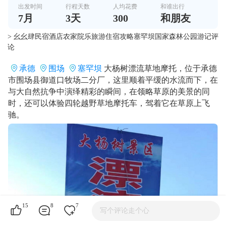
出发时间
行程天数
人均花费
和谁出行
7
月
3
天
300
和朋友
> 幺幺肆民宿酒店农家院乐旅游住宿攻略塞罕坝国家森林公园游记评
论
承德
围场
塞罕坝
大杨树漂流草地摩托，位于承德
市围场县御道口牧场二分厂，这里顺着平缓的水流而下，在
与大自然抗争中演绎精彩的瞬间，在领略草原的美景的同
时，还可以体验四轮越野草地摩托车，驾着它在草原上飞
驰。
15
8
7
写个评论走个心