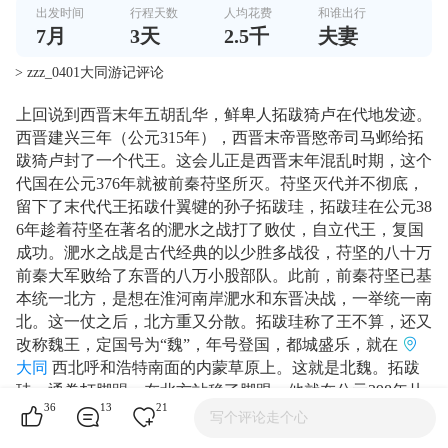
出发时间
行程天数
人均花费
和谁出行
7
月
3
天
2.5千
夫妻
> zzz_0401大同游记评论
上回说到西晋末年五胡乱华，鲜卑人拓跋猗卢在代地发迹。
西晋建兴三年（公元315年），西晋末帝晋愍帝司马邺给拓
跋猗卢封了一个代王。这会儿正是西晋末年混乱时期，这个
代国在公元376年就被前秦苻坚所灭。苻坚灭代并不彻底，
留下了末代代王拓跋什翼犍的孙子拓跋珪，拓跋珪在公元38
6年趁着苻坚在著名的淝水之战打了败仗，自立代王，复国
成功。淝水之战是古代经典的以少胜多战役，苻坚的八十万
前秦大军败给了东晋的八万小股部队。此前，前秦苻坚已基
本统一北方，是想在淮河南岸淝水和东晋决战，一举统一南
北。这一仗之后，北方重又分散。拓跋珪称了王不算，还又
改称魏王，定国号为“魏”，年号登国，都城盛乐，就在
大同
西北呼和浩特南面的内蒙草原上。这就是北魏。拓跋
珪一通拳打脚踢，在北方站稳了脚跟，他就在公元398年从
36
13
21
盛乐迁都到平城，就是现在的大同，改年号天兴元年。四十
写个评论走个心
年之后，到了拓跋珪的孙子拓跋焘坐上北魏太武帝，终于在