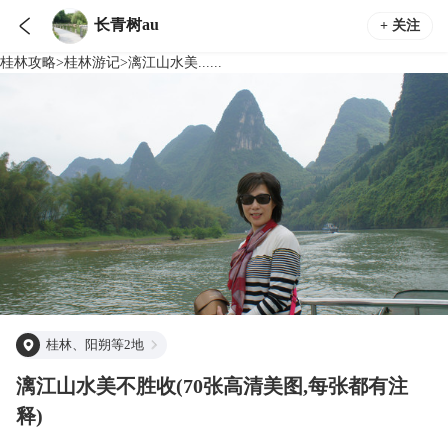

长青树au
+ 关注
桂林
攻略
>
桂林
游记
>
漓江山水美......
桂林、阳朔等2地
漓江山水美不胜收(70张高清美图,每张都有注
释)