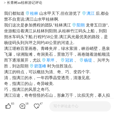
> 长青树au桂林游记评论
我们都知道
桂林
山水甲天下,但在游览了
漓江
后,都会
禁不自竟说:漓江山水甲桂林啊.
我们这次是参加携程的团队"桂林漓江
阳朔
龙脊五日游",
坐游船沿着漓江从桂林到阳朔.从桂林竹江码头上船，到阳
朔水车码头下船,行程约58公里.漓江风光最优美的路段，是
杨徥码头到兴坪之间约40公里的河道上.
漓江堪称百里画卷。青峰夹岸，绿水萦洄，峡谷峭壁，悬泉
飞瀑，绿洲险滩，奇洞美石，景致万千，画卷随着游船顺流
而下逐渐展开，尤以
草坪
、
冠岩
、
杨堤
、兴坪为
胜，到达阳朔
碧莲峰
时为佳胜顶点.
漓江的特点，可以概括为清、奇、巧、变四个字.
清，指漓江的水，一年四季晶莹透亮，清澈见底.
奇，指漓江的山，奇异峻美.
巧，指漓江的风景之奇巧,
漓江沿途，奇奇怪怪的石山，形象万千，比拟无穷，摹人拟
物.无不惟 妙惟肖,而石崖上的石纹石色，光怪陆离，绚丽多
83
18
47
写个评论走个心
姿，构成许许多多的画面，巧夺天工.
变，指漓江的景致变化多端.