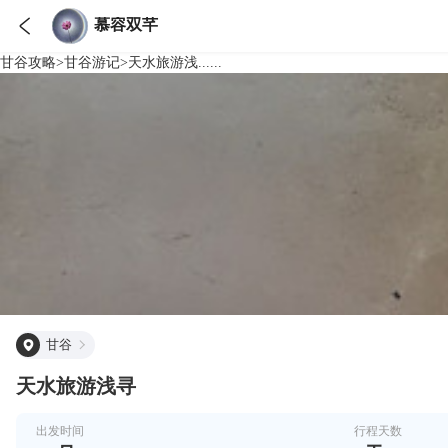

慕容双芊
甘谷
攻略
>
甘谷
游记
>
天水旅游浅......
甘谷
天水旅游浅寻
出发时间
行程天数