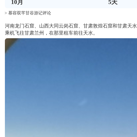
10
月
5
天
> 慕容双芊甘谷游记评论
河南龙门石窟、山西大同云岗石窟、甘肃敦煌石窟和甘肃天水
乘机飞往甘肃兰州，在那里租车前往天水。