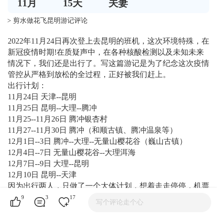
11
月
15
天
夫妻
> 剪水做花飞昆明游记评论
2022年11月24日再次登上去昆明的班机，这次环境特殊，在
新冠疫情时期!在质疑声中，在各种核酸检测以及未知未来
情况下，我们还是出行了。写这篇游记是为了纪念这次疫情
管控从严格到放松的全过程，正好被我们赶上。
出行计划：
11月24日 天津--昆明
11月25日 昆明--大理--腾冲
11月25--11月26日 腾冲银杏村
11月27--11月30日 腾冲（和顺古镇、腾冲温泉等）
12月1日--3日 腾冲--大理--无量山樱花谷（巍山古镇）
12月4日--7日 无量山樱花谷--大理洱海
12月7日--9日 大理--昆明
12月10日 昆明--天津
因为出行两人，只做了一个大体计划，想着走走停停，机票
也没有买来回的，随意一些。正是这个决定，使我们，在这
9
3
17
写个评论走个心
次变化丛生的旅行中掌握了主动，同时我的疏忽又让我们破