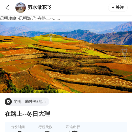

剪水做花飞
+ 关注
昆明
攻略
>
昆明
游记
>
在路上--......
昆明、腾冲等3地
在路上--冬日大理
出发时间
行程天数
和谁出行