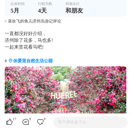
出发时间
行程天数
和谁出行
5
月
4
天
和朋友
> 喜欢飞的鱼儿济州岛游记评论
一直都没好好介绍，
济州除了花多，马也多!
一起来赏花看马吧!
#
休爱里自然生活公园
17
9
9
写个评论走个心