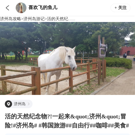

喜欢飞的鱼儿
+ 关注
济州岛
攻略
>
济州岛
游记
>
活的天然纪......
济州岛
活的天然纪念物?!一起来&quot;济州&quot;冒
险!#济州岛# #韩国旅游##自由行##咖啡##美食#