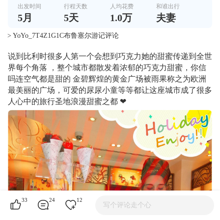
出发时间
行程天数
人均花费
和谁出行
5
月
5
天
1.0万
夫妻
> YoYo_7T4Z1G1C布鲁塞尔游记评论
说到比利时很多人第一个会想到巧克力她的甜蜜传递到全世
界每个角落 ，整个城市都散发着浓郁的巧克力甜蜜，你信
吗连空气都是甜的 金碧辉煌的黄金广场被雨果称之为欧洲
最美丽的广场，可爱的尿尿小童等等都让这座城市成了很多
人心中的旅行圣地浪漫甜蜜之都 ❤
33
24
12
写个评论走个心