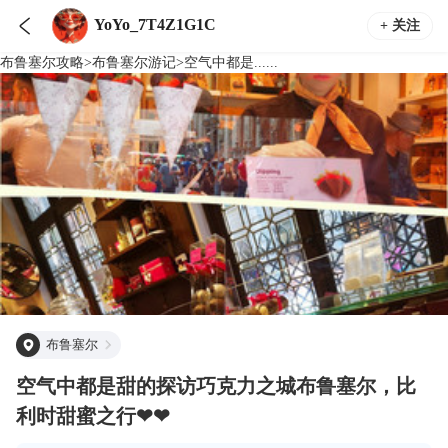

YoYo_7T4Z1G1C
+ 关注
布鲁塞尔
攻略
>
布鲁塞尔
游记
>
空气中都是......
布鲁塞尔
空气中都是甜的探访巧克力之城布鲁塞尔，比
利时甜蜜之行❤❤