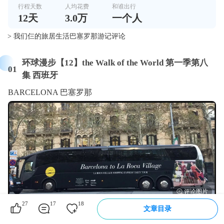
行程天数
人均花费
和谁出行
12
天
3.0万
一个人
> 我们仨的旅居生活巴塞罗那游记评论
环球漫步【12】the Walk of the World 第一季第八
01
集 西班牙
BARCELONA 巴塞罗那
27
17
18
文章目录
于我而言，西班牙只有巴塞罗那； 巴塞罗那 的高迪是这个
城市最最知名的标签；