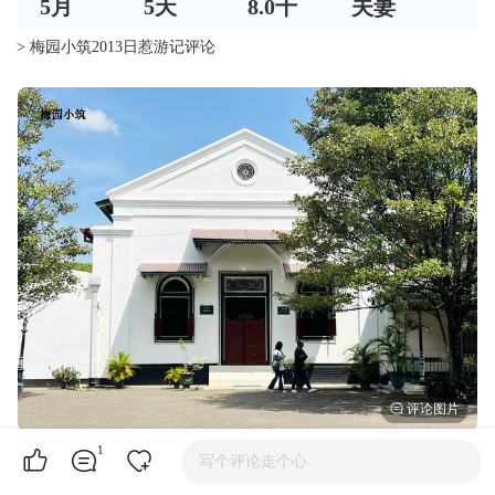
5
月
5
天
8.0千
夫妻
> 梅园小筑2013日惹游记评论
日惹王宫（Kraton of Jogyakarta）为日惹苏丹的王宫。这是一座已有
1
写个评论走个心
近250年历史的故宫，位于日惹市中心,建成于1756年，是由日惹苏
丹国首任国王哈孟古·布沃诺(意为宇宙位于我的膝上)一世设计并修