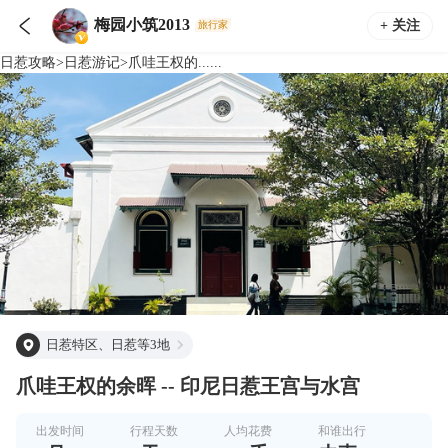

梅园小筑2013
+ 关注
旅行家
日惹
攻略
>
日惹
游记
>
爪哇王权的......
日惹特区、日惹等3地
爪哇王权的余晖 -- 印尼日惹王宫与水宫
出发时间
行程天数
人均花费
和谁出行