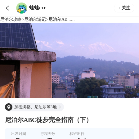

蛙蛙cxc
+ 关注
尼泊尔
攻略
>
尼泊尔
游记
>
尼泊尔AB......
加德满都、尼泊尔等3地
尼泊尔ABC徒步完全指南（下）
出发时间
行程天数
和谁出行