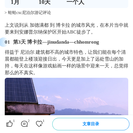
1
月
10
天
一个人
> 蛙蛙cxc尼泊尔游记评论
上文说到从 加德满都 到 博卡拉 的城市风光，在本片当中就
要来到安娜普尔纳保护区开始ABC徒步了。
01
第3天 博卡拉—jinudanda—chhomrong
得益于 尼泊尔 建筑都不高的城市特色，让我们能在每个清
晨都能登上楼顶迎接日出，今天更是加上了远处雪山的加
持，每天在这样像游戏贴画一样的场景中迎来一天，总觉得
那么的不真实。
1
2
1
文章目录