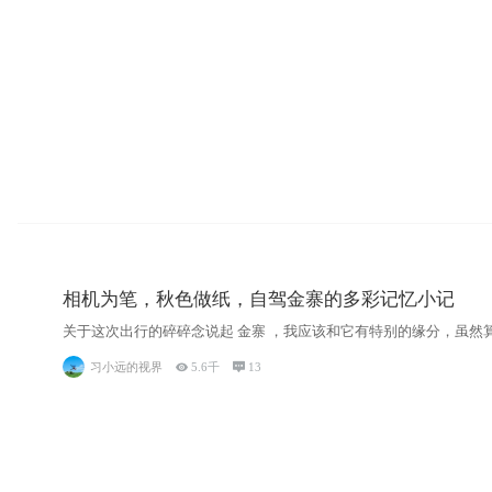
相机为笔，秋色做纸，自驾金寨的多彩记忆小记
关于这次出行的碎碎念说起 金寨 ，我应该和它有特别的缘分，虽然
习小远的视界

5.6千

13