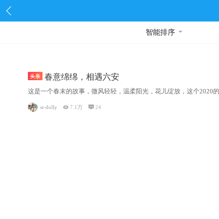
智能排序
春意绵绵，相遇六安
这是一个春末的故事，微风轻轻，温柔阳光，花儿绽放，这个2020
st-dolly

7.1万

24