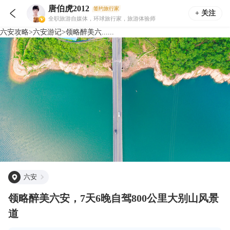
唐伯虎2012
签约旅行家

+ 关注
全职旅游自媒体，环球旅行家，旅游体验师
六安
攻略
>
六安
游记
>
领略醉美六......
六安
领略醉美六安，7天6晚自驾800公里大别山风景
道