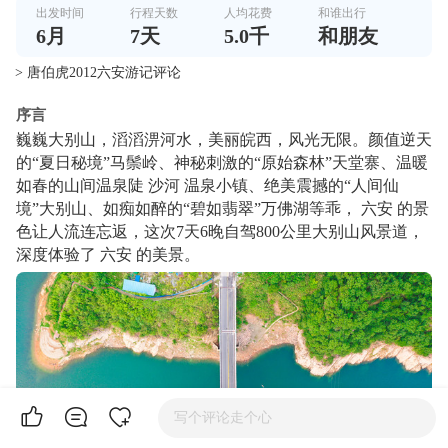
出发时间
行程天数
人均花费
和谁出行
6
月
7
天
5.0千
和朋友
> 唐伯虎2012六安游记评论
序言
巍巍大别山，滔滔淠河水，美丽皖西，风光无限。颜值逆天
的“夏日秘境”马鬃岭、神秘刺激的“原始森林”天堂寨、温暖
如春的山间温泉陡 沙河 温泉小镇、绝美震撼的“人间仙
境”大别山、如痴如醉的“碧如翡翠”万佛湖等乖， 六安 的景
色让人流连忘返，这次7天6晚自驾800公里大别山风景道，
深度体验了 六安 的美景。
写个评论走个心