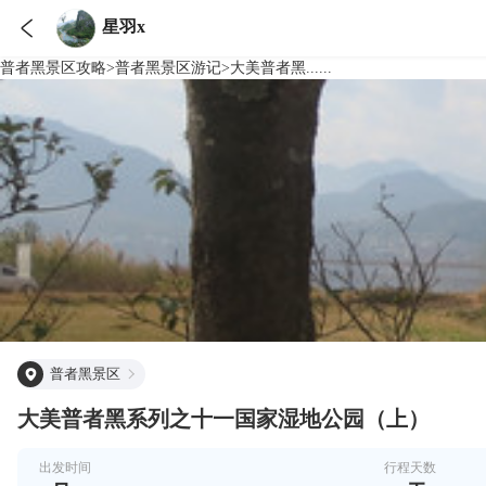

星羽x
普者黑景区
攻略
>
普者黑景区
游记
>
大美普者黑......
普者黑景区
大美普者黑系列之十一国家湿地公园（上）
出发时间
行程天数