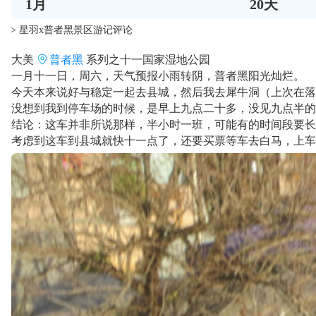
1
月
20
天
> 星羽x普者黑景区游记评论
大美
普者黑
系列之十一国家湿地公园
一月十一日，周六，天气预报小雨转阴，普者黑阳光灿烂。
今天本来说好与稳定一起去县城，然后我去犀牛洞（上次在落
没想到我到停车场的时候，是早上九点二十多，没见九点半的
结论：这车并非所说那样，半小时一班，可能有的时间段要长
考虑到这车到县城就快十一点了，还要买票等车去白马，上车