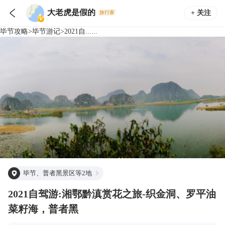

大老虎是假的
+ 关注
旅行家
毕节
攻略
>
毕节
游记
>
2021自......
毕节、普者黑景区等2地
2021自驾游:湘鄂黔滇赏花之旅-织金洞、罗平油
菜籽海，普者黑