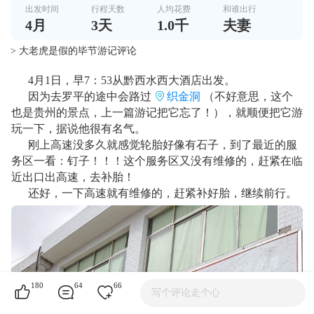
出发时间
行程天数
人均花费
和谁出行
4
月
3
天
1.0千
夫妻
> 大老虎是假的毕节游记评论
4月1日，早7：53从黔西水西大酒店出发。
因为去罗平的途中会路过
织金洞
（不好意思，这个
也是贵州的景点，上一篇游记把它忘了！），就顺便把它游
玩一下，据说他很有名气。
刚上高速没多久就感觉轮胎好像有石子，到了最近的服
务区一看：钉子！！！这个服务区又没有维修的，赶紧在临
近出口出高速，去补胎！
还好，一下高速就有维修的，赶紧补好胎，继续前行。
180
64
66
写个评论走个心