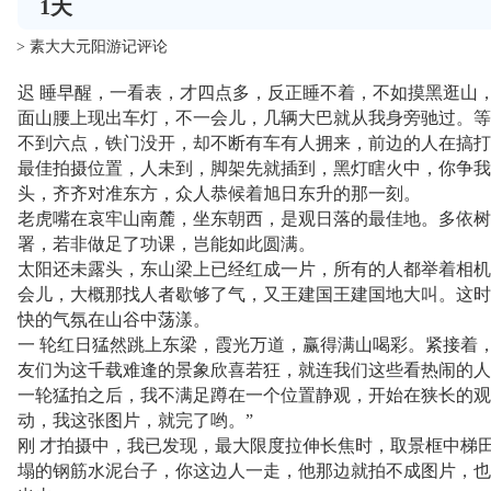
1
天
> 素大大元阳游记评论
迟 睡早醒，一看表，才四点多，反正睡不着，不如摸黑逛山
面山腰上现出车灯，不一会儿，几辆大巴就从我身旁驰过。等
不到六点，铁门没开，却不断有车有人拥来，前边的人在搞打
最佳拍摄位置，人未到，脚架先就插到，黑灯瞎火中，你争我
头，齐齐对准东方，众人恭候着旭日东升的那一刻。
老虎嘴在哀牢山南麓，坐东朝西，是观日落的最佳地。多依树
署，若非做足了功课，岂能如此圆满。
太阳还未露头，东山梁上已经红成一片，所有的人都举着相机
会儿，大概那找人者歇够了气，又王建国王建国地大叫。这时
快的气氛在山谷中荡漾。
一 轮红日猛然跳上东梁，霞光万道，赢得满山喝彩。紧接着
友们为这千载难逢的景象欣喜若狂，就连我们这些看热闹的人
一轮猛拍之后，我不满足蹲在一个位置静观，开始在狭长的观
动，我这张图片，就完了哟。”
刚 才拍摄中，我已发现，最大限度拉伸长焦时，取景框中梯
塌的钢筋水泥台子，你这边人一走，他那边就拍不成图片，也