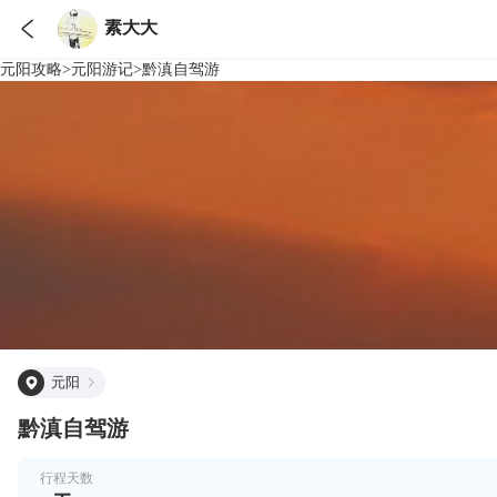

素大大
元阳
攻略
>
元阳
游记
>
黔滇自驾游
元阳
黔滇自驾游
行程天数