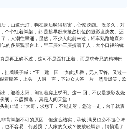
后，山道无灯，狗在身后吠得厉害，心惊 肉跳。没多久，对
，个个扛着脚架，都 是趁早赶来抢占机位的摄影发烧友。还
 了，人潮往里涌，显然，不少人此前来过，轻车熟路地直奔
田似的多层观景台上，里三层外三层挤满了人，大小口径的镜
真是再正确不过，这可不是歪打正着，而是求奇兄的精神部
，扯着嗓子喊：“王—建—国—”如此几番，无人应答。又过一
都跟着应答，上头一人叫一声，下边众人答一片，然后爆笑，欢
出，迎着太阳，匍匐着爬上梯田。这一 回，不仅是摄影发烧
俊朗，云霞飘逸， 真是人间天堂！
头制止道：“大哥，求您了，不能走呀，您这一走，台子就震
非背脚架不可的原因，但这么结实，承载 满员也必不担心垮
，也不容易，何必搅 了人家的兴致？便放轻脚步，悄悄退了