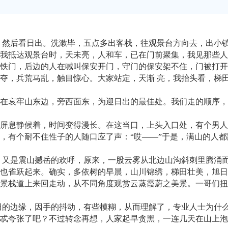
，然后看日出。洗漱毕，五点多出客栈，往观景台方向去，出小镇
我抵达观景台时，天未亮，人和车，已在门前聚集，我见那些人
铁门，后边的人在喊叫保安开门，守门的保安架不住，门被打开
夺，兵荒马乱，触目惊心。大家站定，天渐 亮，我抬头看，梯
在哀牢山东边，旁西面东，为迎日出的最佳处。我们走的顺序，
屏息静候着，时间变得漫长。在这当口，上头入口处，有个男人
，有个耐不住性子的人随口应了声：“哎——”于是，满山的人
，又是震山撼岳的欢呼，原来，一股云雾从北边山沟斜刺里腾涌而
也雀跃起来。确实，多依树的早晨，山川锦绣，梯田壮美，旭日
景栈道上来回走动，从不同角度观赏云蒸霞蔚之美景。一哥们扭
田的边缘，因手的抖动，有些模糊，从而理解了，专业人士为什么
忒夸张了吧？不过转念再想，人家起早贪黑，一连几天在山上泡