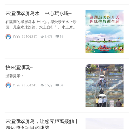
来瀛湖翠屏岛水上中心玩水啦~
在瀛湖的翠屏岛水上中心，感受亲子水上乐
园、儿童水球滚筒、水上自行车、水上摩托
艇、皮划艇等项目嗨玩水上
YoYo_9L5Q1Z4T

3.4万

54
快来瀛湖玩~
温馨提示：
YoYo_9L5Q1Z4T

3.5万

66
来瀛湖翠屏岛，让您零距离接触十
四运游泳项目的挑战。