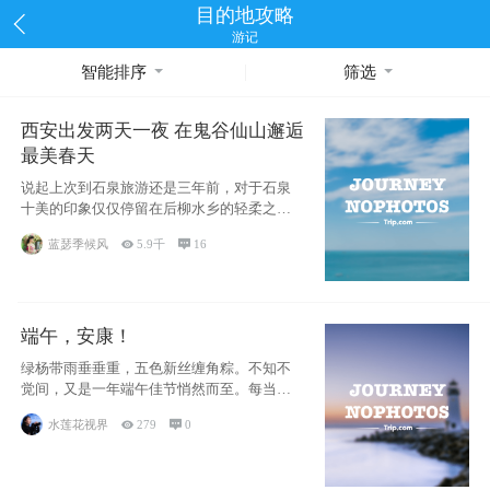
目的地攻略
游记
智能排序
筛选
西安出发两天一夜 在鬼谷仙山邂逅
最美春天
说起上次到石泉旅游还是三年前，对于石泉
十美的印象仅仅停留在后柳水乡的轻柔之
美，这次再
蓝瑟季候风

5.9千

16
端午，安康！
绿杨带雨垂垂重，五色新丝缠角粽。不知不
觉间，又是一年端午佳节悄然而至。每当这
时，汉江
水莲花视界

279

0