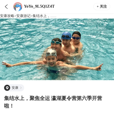

YoYo_9L5Q1Z4T
+ 关注
安康
攻略
>
安康
游记
>
集结水上，......
安康
集结水上，聚焦全运 瀛湖夏令营第六季开营
啦！