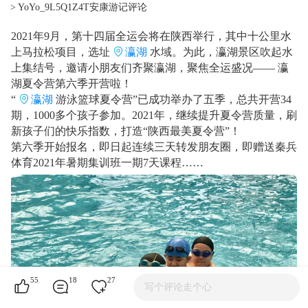
> YoYo_9L5Q1Z4T安康游记评论
2021年9月，第十四届全运会将在陕西举行，其中十公里水
上马拉松项目，选址
瀛湖
水域。为此，瀛湖景区吹起水
上集结号，邀请小朋友们齐聚瀛湖，聚焦全运盛况—— 瀛
湖夏令营第六季开营啦！
“
瀛湖
游泳篮球夏令营”已成功举办了五季，总共开营34
期，1000多个孩子参加。2021年，继续提升夏令营质量，刷
新孩子们的快乐指数，打造“陕西最美夏令营”！
第六季开始报名，即日起连续三天转发朋友圈，即赠送秦兵
体育2021年暑期集训班一期7天课程……
55
18
27
写个评论走个心