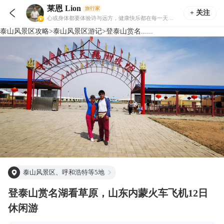
莱恩 Lion
旅行家

+ 关注
心或身体都要体验诗与远方，健康快乐都在每一天的路上！
泰山风景区
攻略
>
泰山风景区
游记
>
登泰山赏名......
泰山风景区、呼和浩特等5地
登泰山赏名湖看草原，山东内蒙火车飞机12日
休闲游