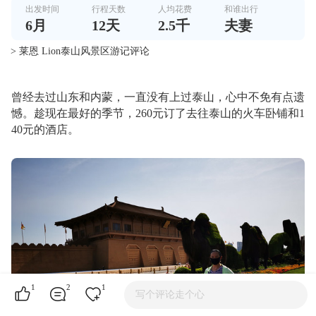
出发时间
行程天数
人均花费
和谁出行
6
月
12
天
2.5千
夫妻
> 莱恩 Lion泰山风景区游记评论
曾经去过山东和内蒙，一直没有上过泰山，心中不免有点遗
憾。趁现在最好的季节，260元订了去往泰山的火车卧铺和1
40元的酒店。
1
2
1
写个评论走个心