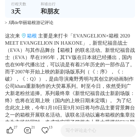
行程天数
和谁出行
3
天
和朋友
> J调de华丽箱根游记评论
这次来
箱根
主要是来打卡「EVANGELION×箱根 2020
MEET EVANGELION IN HAKONE」，新世纪福音战士
（EVA）与其作品舞台【箱根】的联名活动。新世纪福音战
士（EVA）早在1995年，其TV版在日本就已经播出，国内
也在90年代播出过，可以说是有着25年历史的一部作品了。
而于2007年开始上映的新剧场版系列（《：序》，《：
破》，《：Q》），是由导演庵野秀明与其创立的动画制作
公司khara重新制作的大荧幕系列。时至今日，依然受到广
大新老粉丝追捧。系列最终章《新世纪福音战士新剧场版：
终》也将在近期上映（国内的上映日期未定哦）。 为了纪
念此次上映，今年1月10日至9月30日将与作品主要背景舞台
之一的箱根开展联名活动。该联名活动以遍布箱根的集章拉
力为主线的同时，也成功实现了箱根史上最大规模的EVA联
27
21
13
动。
写个评论走个心