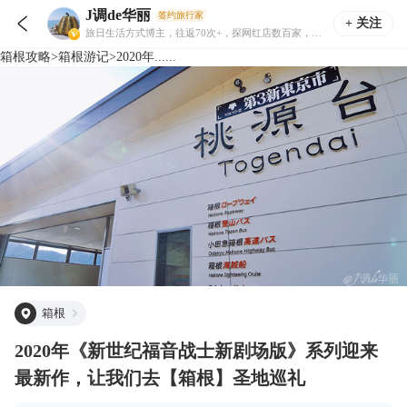
J调de华丽
签约旅行家

+ 关注
旅日生活方式博主，往返70次+，探网红店数百家，寻访日本各地红叶季樱花季，曾花三周拍摄东京及其周边樱花
箱根
攻略
>
箱根
游记
>
2020年......
箱根
2020年《新世纪福音战士新剧场版》系列迎来
最新作，让我们去【箱根】圣地巡礼