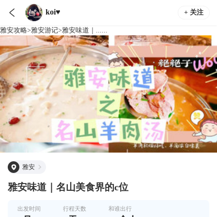

koi♥
+ 关注
雅安
攻略
>
雅安
游记
>
雅安味道｜......
雅安
雅安味道｜名山美食界的c位
出发时间
行程天数
和谁出行