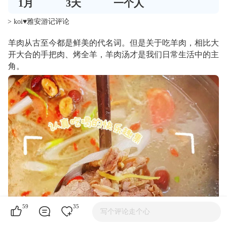
1
月
3
天
一个人
> koi♥雅安游记评论
羊肉从古至今都是鲜美的代名词。但是关于吃羊肉，相比大
开大合的手把肉、烤全羊，羊肉汤才是我们日常生活中的主
角。
59
35
写个评论走个心