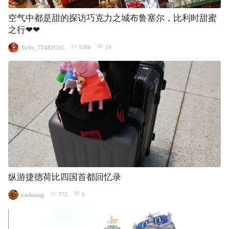
空气中都是甜的探访巧克力之城布鲁塞尔，比利时甜蜜
之行❤❤
5386
24
YoYo_7T4Z1G1C
纵游捷德荷比四国首都回忆录
772
0
ysuhuang