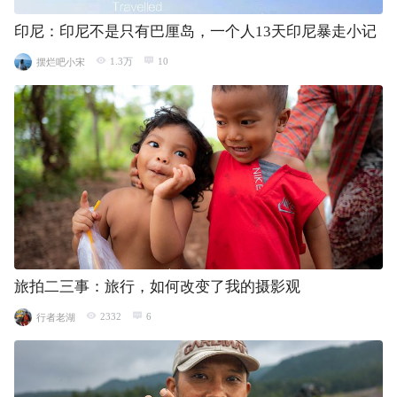
印尼：印尼不是只有巴厘岛，一个人13天印尼暴走小记
1.3万
10
摆烂吧小宋
旅拍二三事：旅行，如何改变了我的摄影观
2332
6
行者老湖