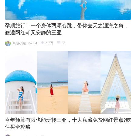
孕期旅行｜一个身体两颗心跳，带你去天之涯海之角，
邂逅网红却又安静的三亚
3.7万
36
余頭小姐_Rachel
今年预算有限也能玩转三亚，十大私藏免费网红景点?吃
住买全攻略