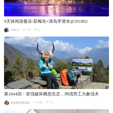
9天休闲游曼谷/苏梅岛+涛岛学潜水@201802
719
0
WJBLN
第1844回：皆伐破坏栖息生态，间伐劳工大象伐木
5192
12
黃劍博采風追影