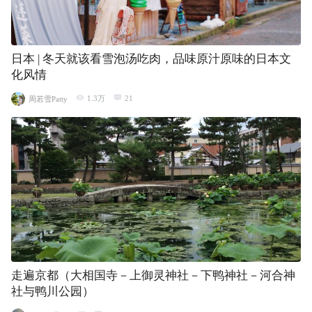
日本 | 冬天就该看雪泡汤吃肉，品味原汁原味的日本文
化风情
1.3万
21
周若雪Patty
走遍京都（大相国寺－上御灵神社－下鸭神社－河合神
社与鸭川公园）