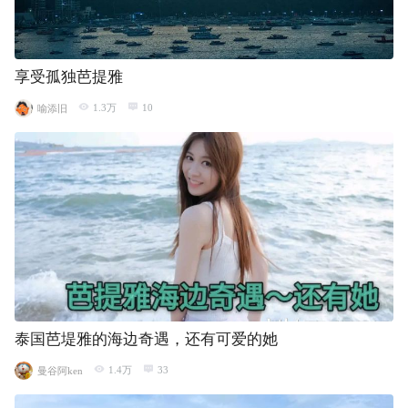
享受孤独芭提雅
1.3万
10
喻添旧
泰国芭堤雅的海边奇遇，还有可爱的她
1.4万
33
曼谷阿ken