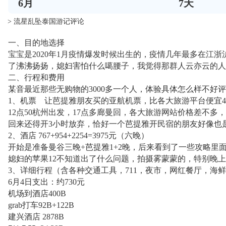
6
月
7
天
> 流星乱坠泰国游记评论
一、目的地选择
宝宝是2020年1月疫情爆发时候出生的，疫情几年最多在
了沸沸扬扬，媳妇害怕什么噶腰子，我觉得那群人云亦云的人
二、行程和费用
某音最近那些无购物的3000多一个人，体验具体怎么样不好评
1、机票 让芭提雅朋友买的亚航机票，比各大旅游平台便宜40
12点50杭州出发，17点多廊曼回，各大旅游网站价格差不多
回来还得开3小时放弃，恰好一个芭提雅开民宿的朋友好像也
2、酒店 767+954+2254=3975元（六晚）
开始是准备曼谷三晚+芭提雅1+2晚，后来看到了一些攻略里
媳妇的苹果12不知道出了什么问题，拍摄雾蒙蒙的，特别晚
3、详细行程（含各种交通工具，711，夜市，网红餐厅，海
6月4日支出：约730元
机场到酒店400B
grab打车92B+122B
建兴酒店 2878B