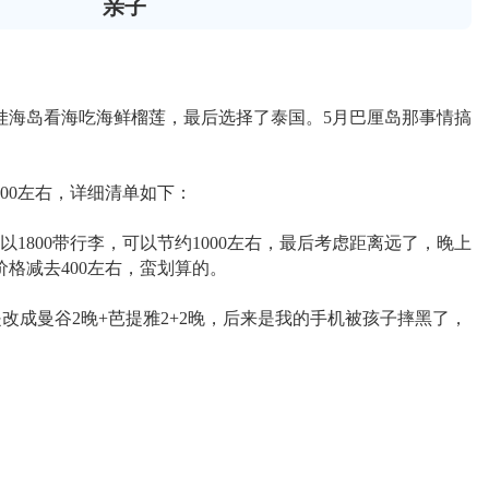
亲子
娃海岛看海吃海鲜榴莲，最后选择了泰国。5月巴厘岛那事情搞
00左右，详细清单如下：
1800带行李，可以节约1000左右，最后考虑距离远了，晚上
格减去400左右，蛮划算的。
改成曼谷2晚+芭提雅2+2晚，后来是我的手机被孩子摔黑了，