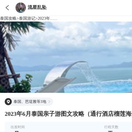

流星乱坠
泰国
攻略
>
泰国
游记
>
2023年......
泰国、芭堤雅等3地
2023年6月泰国亲子游图文攻略（通行酒店榴莲
出发时间
行程天数