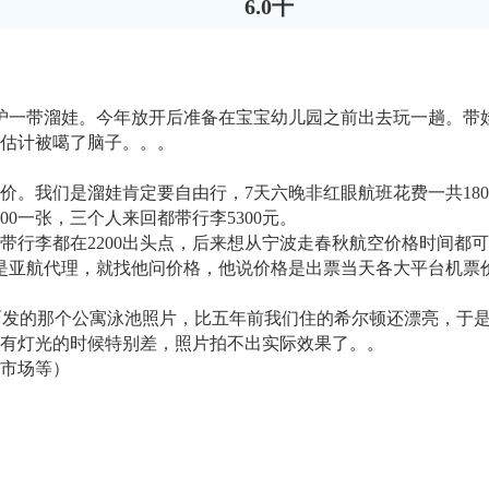
6.0千
江浙沪一带溜娃。今年放开后准备在宝宝幼儿园之前出去玩一趟。带
估计被噶了脑子。。。
价。我们是溜娃肯定要自由行，7天六晚非红眼航班花费一共180
0一张，三个人来回都带行李5300元。
，带行李都在2200出头点，后来想从宁波走春秋航空价格时间都可以
是亚航代理，就找他问价格，他说价格是出票当天各大平台机票价
面发的那个公寓泳池照片，比五年前我们住的希尔顿还漂亮，于是
上有灯光的时候特别差，照片拍不出实际效果了。。
鲜市场等）