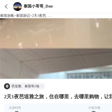

泰国小哥哥_Dan
泰国
攻略
>
泰国
游记
>
2天1夜芭......
芭堤雅、泰国等2地
2天1夜芭堤雅之旅，住在哪里，去哪里购物，让
出发时间
行程天数