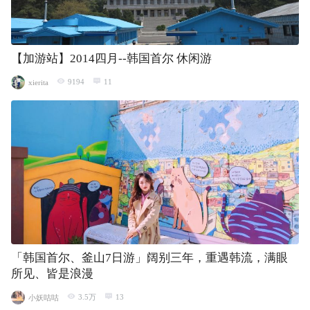
【加游站】2014四月--韩国首尔 休闲游
9194
11
xierita
「韩国首尔、釜山7日游」阔别三年，重遇韩流，满眼
所见、皆是浪漫
3.5万
13
小妖咕咕