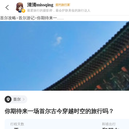
清清missqing
签约旅行家

最爱旅行的摄影师，最会护肤美妆的旅行达人
首尔
攻略
>
首尔
游记
>
你期待来一......
首尔
你期待来一场首尔古今穿越时空的旅行吗？
行程天数
和谁出行