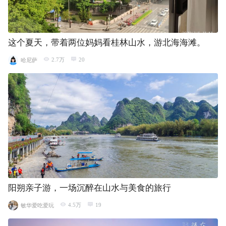
这个夏天，带着两位妈妈看桂林山水，游北海海滩。
2.7万
20
哈尼萨
阳朔亲子游，一场沉醉在山水与美食的旅行
4.5万
19
敏华爱吃爱玩