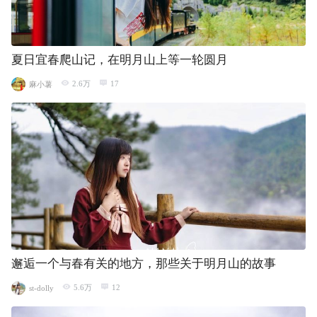
夏日宜春爬山记，在明月山上等一轮圆月
2.6万
17
麻小薯
邂逅一个与春有关的地方，那些关于明月山的故事
5.6万
12
st-dolly