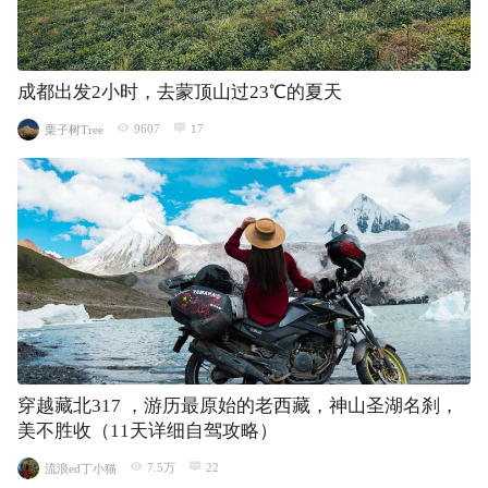
成都出发2小时，去蒙顶山过23℃的夏天
9607
17
栗子树Tree
穿越藏北317 ，游历最原始的老西藏，神山圣湖名刹，
美不胜收（11天详细自驾攻略）
7.5万
22
流浪ed丁小猫