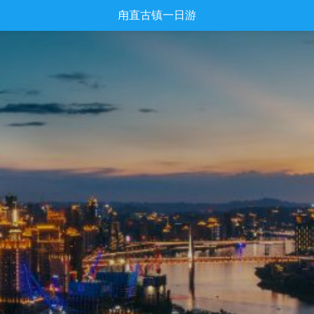
甪直古镇一日游