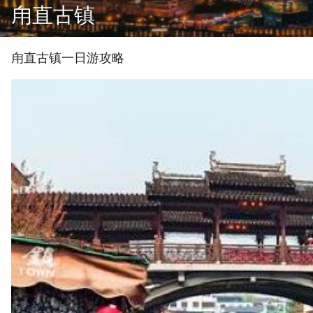
甪直古镇
甪直古镇
一
日游攻略