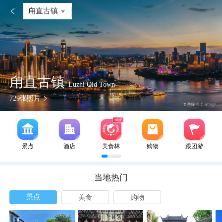

甪直古镇
甪直古镇
Luzhi Old Town
729
张照片
景点
酒店
美食林
购物
跟团游
当地热门
景点
美食
购物