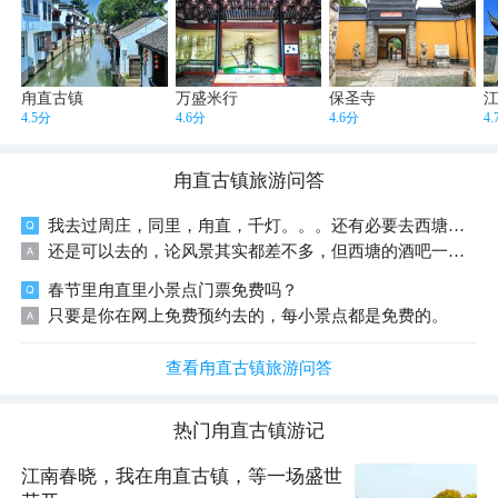
甪直古镇
万盛米行
保圣寺
4.5分
4.6分
4.6分
4
甪直古镇
旅游问答
我去过周庄，同里，甪直，千灯。。。还有必要去西塘吗？
还是可以去的，论风景其实都差不多，但西塘的酒吧一条街真的好嗨，在哪里是别的古镇找不到这么刺激的。
春节里甪直里小景点门票免费吗？
只要是你在网上免费预约去的，每小景点都是免费的。
查看甪直古镇旅游问答
热门
甪直古镇
游记
江南春晓，我在甪直古镇，等一场盛世