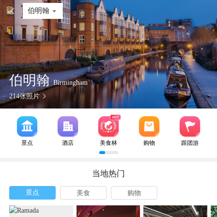

伯明翰
伯明翰
Birmingham
214
张照片
景点
酒店
美食林
购物
跟团游
当地热门
景点
美食
购物