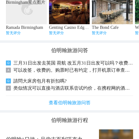
Ramada Birmingham
Genting Casino Edgbaston
The Bond Cafe
Wa
暂无评分
暂无评分
暂无评分
暂
伯明翰
旅游问答
三月31日出发去英国 荷航 改五月31日出发可以吗？收费不收
可以改签，收费的。购票时已有约定，打开机票订单查看退改规定（如图）&hellip;&hellip; 帮到您，请点绿色采纳！
請問大床房包月有折扣嗎?
类似情况可以直接与酒店联系尝试约价，在携程网的酒店详情中可以查看到酒店的联系方式。
查看伯明翰旅游问答
伯明翰
旅游行程