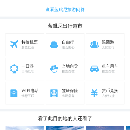
查看蓝毗尼旅游问答
蓝毗尼
出行超市
特价机票
自由行
跟团游
超值低价
组合随心
无忧出行
一日游
当地向导
租车用车
当地活动
接送自驾
接送自驾
WIFI电话
签证保险
货币兑换
畅想互联
出境必备
方便快捷
看了此目的地的人还看了