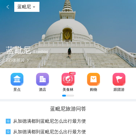

蓝毗尼
蓝毗尼
Lumbini
145
张照片
景点
酒店
美食林
购物
跟团游
蓝毗尼
旅游问答
从加德满都到蓝毗尼怎么出行最方便
从加德满都到蓝毗尼怎么出行最方便