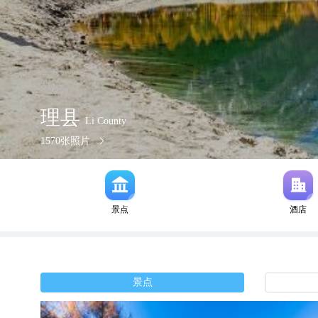
理县
Li County
1570
张照片
景点
酒店
景点