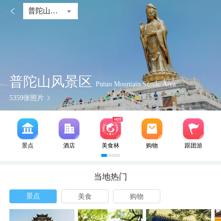

普陀山风景区
普陀山风景区
Putuo Mountain Scenic Area
5359
张照片
景点
酒店
美食林
购物
跟团游
当地热门
景点
美食
购物