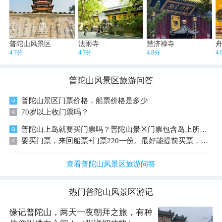
普陀山风景区
法雨寺
慧济禅寺
4.7分
4.7分
4.8分
4
普陀山风景区
旅游问答
普陀山景区门票价格，船票价格是多少
70岁以上收门票吗？
普陀山上岛就要买门票吗？普陀山景区门票包含岛上所有景点吗
要买门票，来回船票+门票220一份。最好能提前买票，旺季的话现场不好买
查看普陀山风景区旅游问答
热门
普陀山风景区
游记
缘记普陀山，两天一夜朝拜之旅，有种