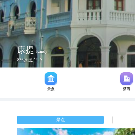
康提
Kandy
836
张照片
景点
酒店
景点