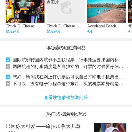
Chuck E. Cheese
Chuck E. Cheese
Accidental Beach
暂无评分
暂无评分
4分
4
埃德蒙顿
旅游问答
国际航班转国内航班不是联程票，行李托运要按国内标准吗？
两段航程的行李额度是各自独立的，订票的时候要仔细看下。
您好，请问我在网上订机票后可以自己打印电子机票出来的吗？
不可以，没有电子行程单这种东西，买的机票本身就是电子机票，要报销的话需要找你买票的地方要行程单。
查看埃德蒙顿旅游问答
热门
埃德蒙顿
游记
只因你太可爱——旅拍加拿大儿童