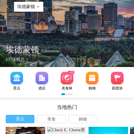

埃德蒙顿
埃德蒙顿
Edmonton
137
张照片
景点
酒店
美食林
购物
跟团游
当地热门
景点
美食
购物