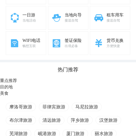
一日游
当地向导
租车用车
当地活动
接送自驾
接送自驾
WIFI电话
签证保险
货币兑换
畅想互联
出境必备
方便快捷
热门推荐
重点推荐
目的地
美食
摩洛哥旅游
菲律宾旅游
马尼拉旅游
布尔津旅游
清远旅游
萍乡旅游
汉堡旅游
芜湖旅游
岘港旅游
厦门旅游
丽水旅游