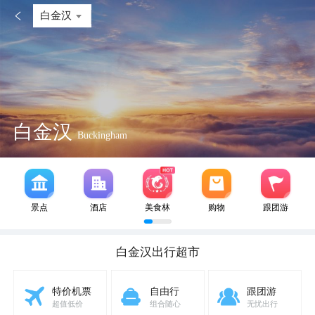

白金汉
白金汉
Buckingham
景点
酒店
美食林
购物
跟团游
白金汉
出行超市
特价机票
自由行
跟团游
超值低价
组合随心
无忧出行