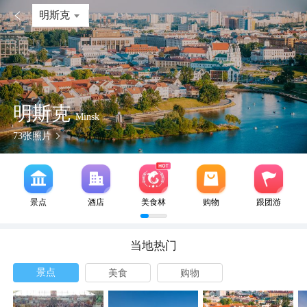

明斯克
明斯克
Minsk
73
张照片
景点
酒店
美食林
购物
跟团游
当地热门
景点
美食
购物