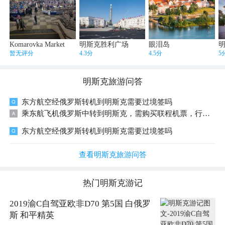
Komarovka Market
明斯克胜利广场
眼泪岛
暂无评分
4.3分
4.5分
5
明斯克
旅游问答
东方航空经俄罗斯转机到明斯克需要过境签吗
乘东航飞机俄罗斯中转到明斯克，需购买联程机票，行李运送到目的地，在俄罗斯无需过境签证。
东方航空经俄罗斯转机到明斯克需要过境签吗
查看明斯克旅游问答
热门
明斯克
游记
2019渝C自驾亚欧非D70 第5国 白俄罗
斯 和平精英