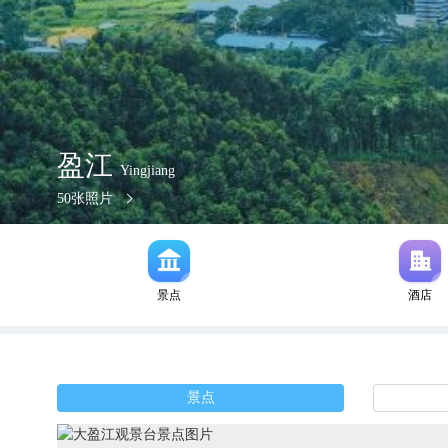
盈江
Yingjiang
50
张照片
景点
酒店
景点