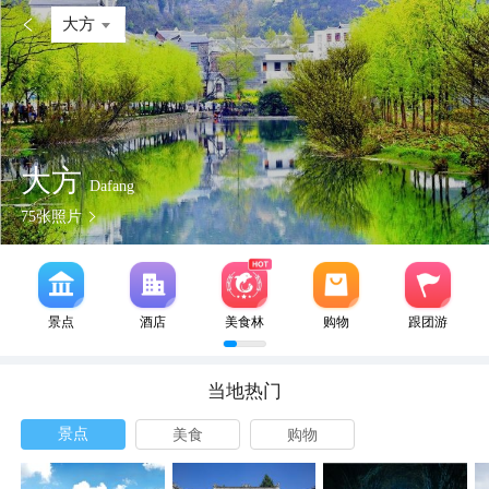

大方
大方
Dafang
75
张照片
景点
酒店
美食林
购物
跟团游
当地热门
景点
美食
购物