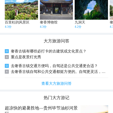
百里杜鹃风景区
奢香博物馆
九洞天
4.3分
4.3分
4.2分
4
大方
旅游问答
奢香古镇有哪些必打卡的古建筑或文化景点？
重点是夜景灯光秀
去奢香古镇交通方便吗，自驾还是公共交通更合适？
去奢香古镇自驾和公共交通都挺方便的。自驾更灵活，适合想自由安排行程的朋友；公共交通则经济实惠，适合不想开车的游客。你可以根据自己偏好来选择。
查看大方旅游问答
热门
大方
游记
超凉快的避暑胜地—贵州毕节油杉河景