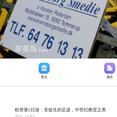
菲英岛
Funen
景点
酒店
欧登塞2日游：安徒生的足迹，中世纪教堂之美
共
2
天，
6
个景点