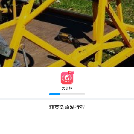
美食林
菲英岛
旅游行程