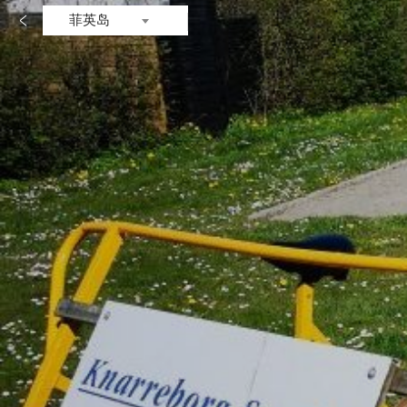

菲英岛