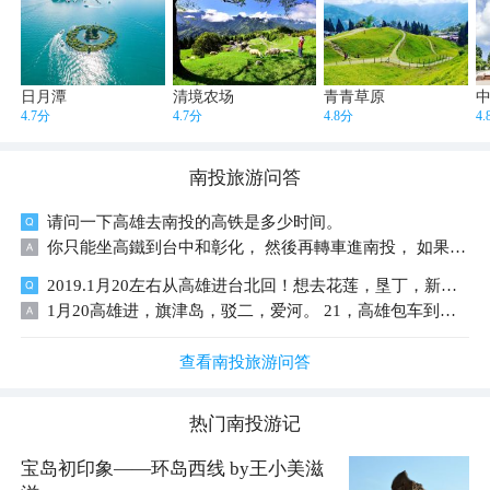
日月潭
清境农场
青青草原
4.7分
4.7分
4.8分
4
南投
旅游问答
请问一下高雄去南投的高铁是多少时间。
你只能坐高鐵到台中和彰化， 然後再轉車進南投， 如果是南投市中心埔里的話前後大概 3個小時
2019.1月20左右从高雄进台北回！想去花莲，垦丁，新北，南投，台中，不想太劳累，十日以上行程！
1月20高雄进，旗津岛，驳二，爱河。 21，高雄包车到垦丁，游玩垦丁景点。 22，垦丁包车或者拼车到花莲，走山线或者海线。 23，花莲一日游，太鲁阁，清水断崖，七星潭，晚上乘坐台铁到瑞芳，再到九份民宿。 24，九份，平溪线，晚上台铁到台北。 25，南投，不管您是到日月潭还是清境农场，从台北过去都要往返2天时间，台北乘坐台铁或者高铁到台中，乘坐南投客运到日月潭或者清境农场，如果是去日月潭，日月潭有巴士直接返回台北，清境农场没有直接返回的，还是需要到台中乘坐高铁或者台铁到台北。 26，士林官邸，故宫，再到北投温泉酒店，这是一趟线，乘坐台北捷运红色信义线就可以。 27，北投景点，再到淡水逛逛，最后返回台北。 2829，台北景点，返回。 如果您不想太劳累，游玩天数必须要12，3日左右，最好您是台北进出，或者高雄进出，这样您到南投就不会走回头路，而且时间不会赶。
查看南投旅游问答
热门
南投
游记
宝岛初印象——环岛西线 by王小美滋