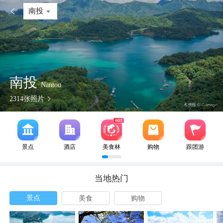

南投
南投
Nantou
2314
张照片
景点
酒店
美食林
购物
跟团游
当地热门
景点
美食
购物