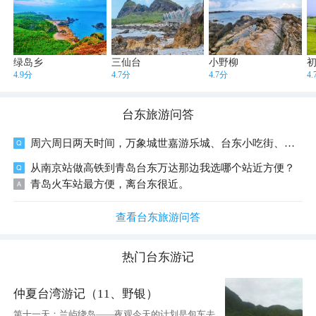
绿岛乡
三仙台
小野柳
4.9分
4.7分
4.7分
4
台东
旅游问答
周六周日两天时间，万象城世嘉游乐城、台东小吃街、五四广场灯光秀、比如世界，怎么住宿和规划？
从南京站做高铁到青岛台东万达那边我选哪个站近方便？
青岛火车站最方便，离台东很近。
查看台东旅游问答
热门
台东
游记
仲夏台湾游记（11、野银）
第十一天：兰屿绕岛——夜观今天的计划是包车去