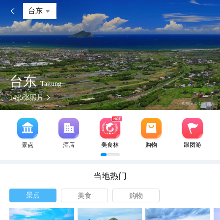

台东
台东
Taitung
1495
张照片
景点
酒店
美食林
购物
跟团游
当地热门
景点
美食
购物