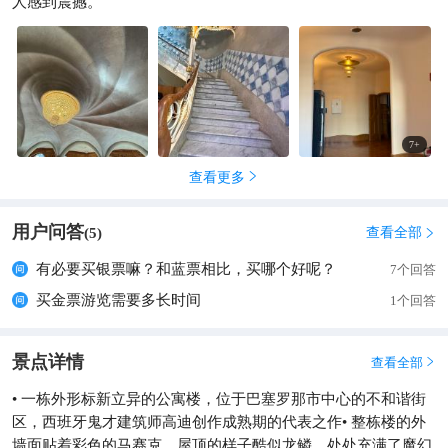
人感到震撼。
7
+
查看更多

用户问答
查看全部
(
5
)

有必要买银票嘛？和蓝票相比，买哪个好呢？
7个回答
买金票游览需要多长时间
1个回答
景点详情
查看全部

• 一栋外形标新立异的公寓楼，位于巴塞罗那市中心的不和谐街
区，西班牙鬼才建筑师高迪创作成熟期的代表之作• 整栋楼的外
墙面贴着彩色的马赛克、屋顶的样子酷似龙鳞，处处充满了魔幻