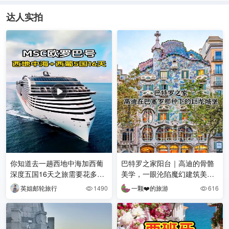
达人实拍
你知道去一趟西地中海加西葡
巴特罗之家阳台｜高迪的骨骼
深度五国16天之旅需要花多少
美学，一眼沦陷魔幻建筑美学
钱吗？#MSC欧罗巴号 #邮轮旅
🌟
英姐邮轮旅行
1490
一颗❤️的旅游
616


游 #欧洲旅游