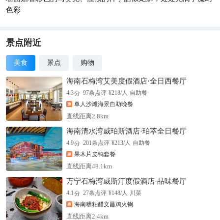
色彩
景点附近
美食
景点
购物
海南石梅湾艾美度假酒店·全日西餐厅
分
4.3
97
条点评
¥
218
/人
自助餐
单人沙滩海景自助晚餐
直线距离2.8km
海南清水湾威珀斯酒店·珀萃全日餐厅
分
4.9
201
条点评
¥
213
/人
自助餐
果木片皮鸭套餐
直线距离48.1km
万宁石梅湾威斯汀度假酒店·品味餐厅
分
4.1
27
条点评
¥
148
/人
川菜
海南糟粕醋文昌鸡火锅
直线距离2.4km