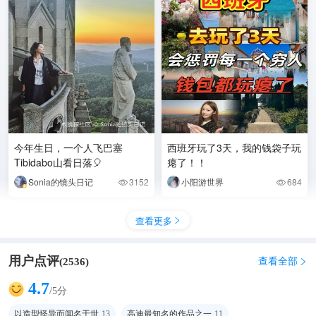
今年生日，一个人飞巴塞
西班牙玩了3天，我的钱袋子玩
Tibidabo山看日落🎈
瘪了！！
Sonia的镜头日记
3152
小阳游世界
684


查看更多

用户点评
查看全部
(
2536
)

4.7
/5分
以造型怪异而闻名于世
13
高迪最知名的作品之一
11