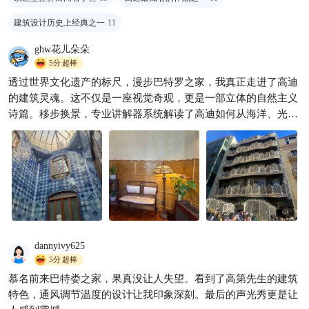
建筑设计历史上经典之一
11
ghw花儿朵朵
5分
超棒
🇪🇸巴塞罗那！米拉之家隔
壁！都给我去住！！
透过世界文化遗产的标尺，漫步巴特罗之家，我真正走进了高迪
的建筑灵魂。这不仅是一座视觉奇观，更是一部立体的自然主义
ch燕燕
2192

诗篇。移步换景，专业讲解器系统解读了高迪如何从海洋、光与
神话中汲取灵感：天井的色彩渐变模拟深海光影，屋顶的龙脊与
十字架之剑，完整呈现“圣乔治屠龙”的文学叙事。站在光影流转
的拱廊下，我深深感受到它让石头获得呼吸，让幻想成为可居住
的现实，永恒诠释着艺术如何以超越时代的精神，调和自然、人
文与灵性。买了金票，还赠送一套巴特罗之家的扑克牌，物超所
值！诚挚推荐携程此款产品，它远不止于游览，更是一场与建筑
6
+
灵魂的深度共鸣，一场跨越时空的审美启迪。
dannyivy625
5分
超棒
慕名前来巴特娄之家，果真没让人失望。看到了高第先生的建筑
特色，通风调节温度的设计让我印象深刻。最后的声光秀更是让