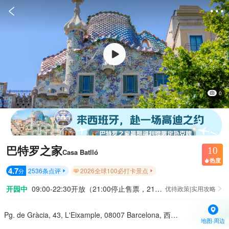


0
巴特罗之家
10
Casa Batlló
热度

4.7
2536
条点评
2026全球100必打卡景点
分


开园中
09:00-22:30开放（21:00停止售票，21:30停止入园）
优待政策|实用攻略

Pg. de Gràcia, 43, L'Eixample, 08007 Barcelona, 西班牙
地图·周边